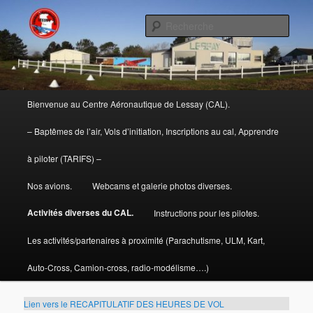
Aller
centre aéronautique de Lessay
au
Rech
contenu
principal
CAL
Menu
Bienvenue au Centre Aéronautique de Lessay (CAL).
principal
– Baptêmes de l’air, Vols d’initiation, Inscriptions au cal, Apprendre
à piloter (TARIFS) –
Nos avions.
Webcams et galerie photos diverses.
Activités diverses du CAL.
Instructions pour les pilotes.
Les activités/partenaires à proximité (Parachutisme, ULM, Kart,
Auto-Cross, Camion-cross, radio-modélisme….)
Lien vers le RECAPITULATIF DES HEURES DE VOL