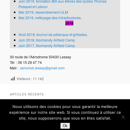
Juin 2019, formation BIA aux élèves des lycées Thomas
Pesquet
et Lebrun
Mai 2019, rassemblement ULM
Mai 2019, nettoyage des infrastructures.
2018
Août 2018, tournoi de pétanque et grillades.
Juin 2018, Normandy Airfield Camp.
Juin 2017, Normandy Airfield Camp.
30 route de l’Aérodrome 50430 Lessay
Tél : 06 15 29 47 74
Mail :
aeroclub.lessay@gmail.com
Visiteurs :
11 142
ARTICLES RÉCENTS
Nous utilisons des cookies pour vous garantir la meilleure
expérience sur notre site web. Si vous continuez à utiliser ce
Fièrement propulsé par WordPress
site, nous supposerons que vous en êtes satisfait.
Ok