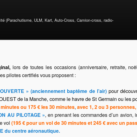
mité (Parachutisme, ULM, Kart, Auto-Cross, Camion-cross, radio-
inal,
lors de toutes les occasions (anniversaire, retraite, no
s pilotes certifiés vous proposent :
UVERTE » (anciennement baptême de l’air)
pour découvr
 OUEST de la Manche, comme le havre de St Germain ou les port
 minutes ou 175 € les 30 minutes
,
avec 1, 2 ou 3 personnes, 
ION AU PILOTAGE »
, en prenant les commandes d’un avion, inc
le vol
(195 € pour un vol de 30 minutes et 245 € avec un pass
du centre aéronautique.