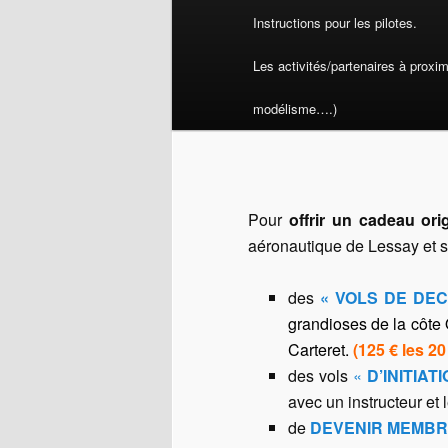
Instructions pour les pilotes.
Les activités/partenaires à proxi
modélisme….)
Pour
offrir un cadeau orig
aéronautique de Lessay et se
des
« VOLS DE DECO
grandioses de la côte
Carteret.
(125 €
les 20
des vols
«
D’INITIAT
avec un instructeur et 
de
DEVENIR MEMBRE 