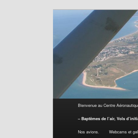
Aller
centre aéronautique de Lessay
au
contenu
CAL
principal
Menu
Bienvenue au Centre Aéronautiqu
principal
– Baptêmes de l’air, Vols d’init
Nos avions.
Webcams et gale