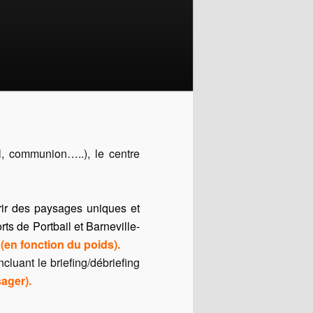
ël, communion…..), le centre
ir des paysages uniques et
s de Portbail et Barneville-
(en fonction du poids).
luant le briefing/débriefing
ager).