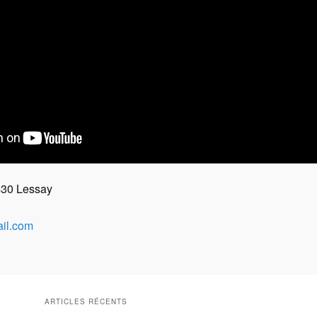
430 Lessay
il.com
ARTICLES RÉCENTS