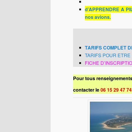
d’APPRENDRE A PILOTE
nos avions.
TARIFS COMPLET D
TARIFS POUR ETRE 
FICHE D’INSCRIPTI
Pour tous renseignements 
contacter le
06 15 29 47 74