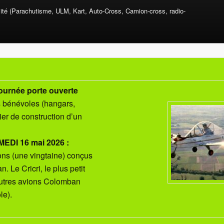
mité (Parachutisme, ULM, Kart, Auto-Cross, Camion-cross, radio-
ournée porte ouverte
s bénévoles (hangars,
lier de construction d’un
EDI 16 mai 2026 :
ns (une vingtaine) conçus
 Le Cricri, le plus petit
autres avions Colomban
le).