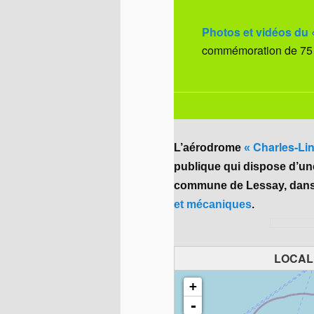
Photos et vidéos d
commémoration de 75 
Charles-Lin
L’aérodrome
«
publique qui dispose d’une 
commune de Lessay, dans
et mécaniques
.
LOCAL
+
-