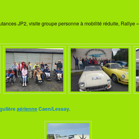
utances JP2, visite groupe personne à mobilité réduite, Rallye « 
égulière
aérienne
Caen/Lessay.