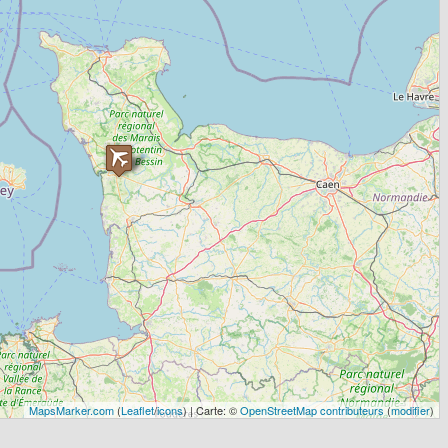
MapsMarker.com
(
Leaflet
/
icons
) | Carte: ©
OpenStreetMap contributeurs
(
modifier
)