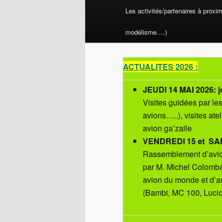
Les activités/partenaires à proxi
modélisme….)
ACTUALITES 2026 :
JEUDI 14 MAI 2026: j
Visites guidées par le
avions…..), visites ate
avion ga’zaile
VENDREDI 15 et SAM
Rassemblement d’avio
par M. Michel Colomban.
avion du monde et d’
(Bambi, MC 100, Lucio